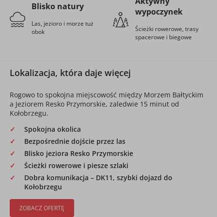
Aktywny
Blisko natury
wypoczynek
Las, jezioro i morze tuż
Ścieżki rowerowe, trasy
obok
spacerowe i biegowe
Lokalizacja, która daje więcej
Rogowo to spokojna miejscowość między Morzem Bałtyckim
a Jeziorem Resko Przymorskie, zaledwie 15 minut od
Kołobrzegu.
Spokojna okolica
Bezpośrednie dojście przez las
Blisko jeziora Resko Przymorskie
Ścieżki rowerowe i piesze szlaki
Dobra komunikacja – DK11, szybki dojazd do
Kołobrzegu
ZOBACZ OFERTĘ